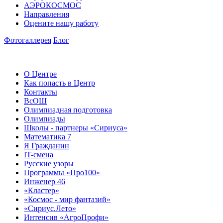
АЭРОКОСМОС
Направления
Оцените нашу работу
Фотогаллерея
Блог
О Центре
Как попасть в Центр
Контакты
ВсОШ
Олимпиадная подготовка
Олимпиады
Школы - партнеры «Сириуса»
Математика 7
Я Гражданин
IT-смена
Русские узоры
Программы «Про100»
Инженер 46
«Кластер»
«Космос - мир фантазий»
«Сириус.Лето»
Интенсив «АгроПрофи»‎