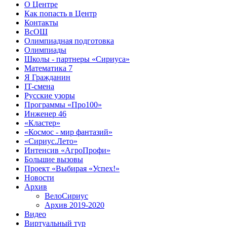
О Центре
Как попасть в Центр
Контакты
ВсОШ
Олимпиадная подготовка
Олимпиады
Школы - партнеры «Сириуса»
Математика 7
Я Гражданин
IT-смена
Русские узоры
Программы «Про100»
Инженер 46
«Кластер»
«Космос - мир фантазий»
«Сириус.Лето»
Интенсив «АгроПрофи»‎
Большие вызовы
Проект «Выбирая «Успех!»
Новости
Архив
ВелоСириус
Архив 2019-2020
Видео
Виртуальный тур