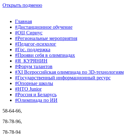
Открыть подменю
Главная
#Дистанционное обучение
#ОЦ Сириус
#Региональные мероприятия
#Педагог-психолог
#Гос. поддержка
#Прояви себя в олимпиадах
#Я_КУРЯНИН
#Форум талантов
#XI Всероссийская олимпиада по 3D-технологиям
#Государственный информационный ресурс
#Опорные школы
#НТО Junior
#Россия и Беларусь
#Олимпиада по ИИ
58-64-66,
78-78-96,
78-78-94