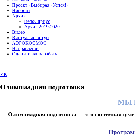
Проект «Выбирая «Успех!»
Новости
Архив
ВелоСириус
Архив 2019-2020
Видео
Виртуальный тур
АЭРОКОСМОС
Направления
Оцените нашу работу
VK
Олимпиадная подготовка
МЫ 
Олимпиадная подготовка — это системная цел
Программ