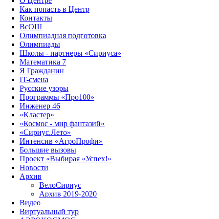
О Центре
Как попасть в Центр
Контакты
ВсОШ
Олимпиадная подготовка
Олимпиады
Школы - партнеры «Сириуса»
Математика 7
Я Гражданин
IT-смена
Русские узоры
Программы «Про100»
Инженер 46
«Кластер»
«Космос - мир фантазий»
«Сириус.Лето»
Интенсив «АгроПрофи»‎
Большие вызовы
Проект «Выбирая «Успех!»
Новости
Архив
ВелоСириус
Архив 2019-2020
Видео
Виртуальный тур