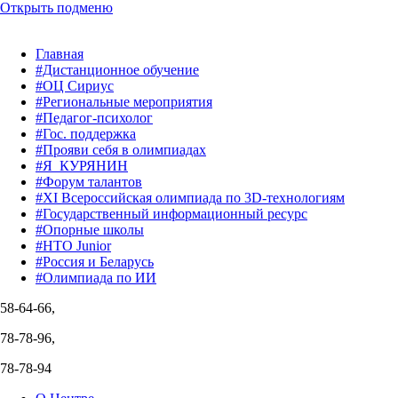
Открыть подменю
Главная
#Дистанционное обучение
#ОЦ Сириус
#Региональные мероприятия
#Педагог-психолог
#Гос. поддержка
#Прояви себя в олимпиадах
#Я_КУРЯНИН
#Форум талантов
#XI Всероссийская олимпиада по 3D-технологиям
#Государственный информационный ресурс
#Опорные школы
#НТО Junior
#Россия и Беларусь
#Олимпиада по ИИ
58-64-66,
78-78-96,
78-78-94