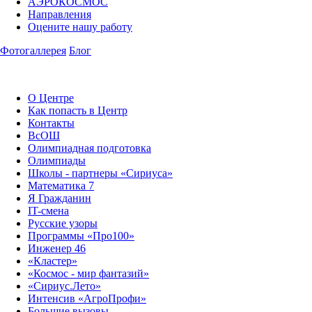
АЭРОКОСМОС
Направления
Оцените нашу работу
Фотогаллерея
Блог
О Центре
Как попасть в Центр
Контакты
ВсОШ
Олимпиадная подготовка
Олимпиады
Школы - партнеры «Сириуса»
Математика 7
Я Гражданин
IT-смена
Русские узоры
Программы «Про100»
Инженер 46
«Кластер»
«Космос - мир фантазий»
«Сириус.Лето»
Интенсив «АгроПрофи»‎
Большие вызовы