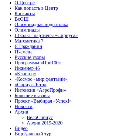
О Центре
Как попасть в Центр
Контакты
ВсОШ
Олимпиадная подготовка
Олимпиады
Школы - партнеры «Сириуса»
Математика 7
Я Гражданин
IT-смена
Русские узоры
Программы «Про100»
Инженер 46
«Кластер»
«Космос - мир фантазий»
«Сириус.Лето»
Интенсив «АгроПрофи»‎
Большие вызовы
Проект «Выбирая «Успех!»
Новости
Архив
ВелоСириус
Архив 2019-2020
Видео
Виртуальный тур