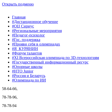
Открыть подменю
Главная
#Дистанционное обучение
#ОЦ Сириус
#Региональные мероприятия
#Педагог-психолог
#Гос. поддержка
#Прояви себя в олимпиадах
#Я_КУРЯНИН
#Форум талантов
#XI Всероссийская олимпиада по 3D-технологиям
#Государственный информационный ресурс
#Опорные школы
#НТО Junior
#Россия и Беларусь
#Олимпиада по ИИ
58-64-66,
78-78-96,
78-78-94