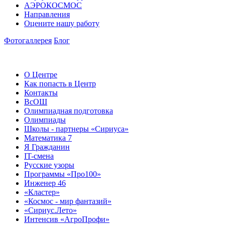
АЭРОКОСМОС
Направления
Оцените нашу работу
Фотогаллерея
Блог
О Центре
Как попасть в Центр
Контакты
ВсОШ
Олимпиадная подготовка
Олимпиады
Школы - партнеры «Сириуса»
Математика 7
Я Гражданин
IT-смена
Русские узоры
Программы «Про100»
Инженер 46
«Кластер»
«Космос - мир фантазий»
«Сириус.Лето»
Интенсив «АгроПрофи»‎