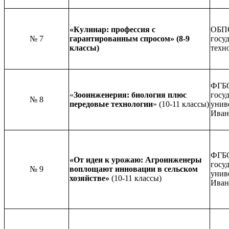
«Кулинар: профессия с
ОБПО
№ 7
гарантированным спросом» (8-9
госу
классы)
техн
ФГБО
«
Зооинженерия: биология плюс
госу
№ 8
передовые технологии
» (10-11 классы)
унив
Иван
ФГБО
«От идеи к урожаю: Агроинженеры
госу
№ 9
воплощают инновации в сельском
унив
хозяйстве»
(10-11 классы)
Иван