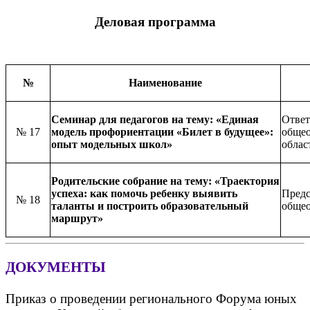
Деловая программа
№
Наименование
Семинар для педагогов на тему: «Единая
Ответ
№ 17
модель профориентации «Билет в будущее»:
общео
опыт модельных школ»
облас
Родительские собрание на тему: «Траектория
успеха: как помочь ребенку выявить
Предс
№ 18
таланты и построить образовательный
общео
маршрут»
ДОКУМЕНТЫ
Приказ о проведении регионального Форума юных