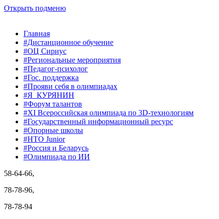
Открыть подменю
Главная
#Дистанционное обучение
#ОЦ Сириус
#Региональные мероприятия
#Педагог-психолог
#Гос. поддержка
#Прояви себя в олимпиадах
#Я_КУРЯНИН
#Форум талантов
#XI Всероссийская олимпиада по 3D-технологиям
#Государственный информационный ресурс
#Опорные школы
#НТО Junior
#Россия и Беларусь
#Олимпиада по ИИ
58-64-66,
78-78-96,
78-78-94