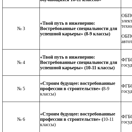
ОБПО
элек
«Твой путь в инженерию:
техн
№ 3
Востребованные специальности для
успешной карьеры» (8-9 классы)
ОБПО
авто
«Твой путь в инженерию:
ФГБО
№ 4
Востребованные специальности для
госу
успешной карьеры» (10-11 классы)
«Строим будущее: востребованные
ФГБО
№ 5
профессии в строительстве» (
8-9
госу
классы)
«Строим будущее: востребованные
ФГБО
№ 6
профессии в строительстве» (
10-11
госу
классы)