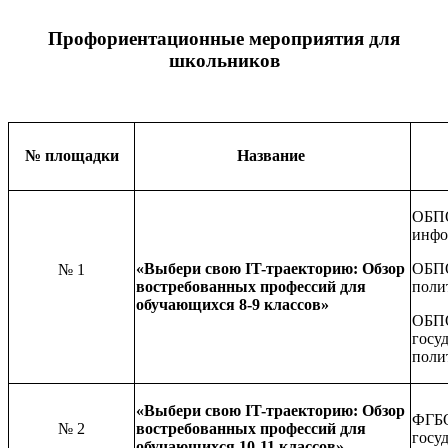
Профориентационные мероприятия для
школьников
№ площадки
Название
ОБП
инфо
«Выбери свою IT-траекторию: Обзор
ОБПО
№ 1
востребованных профессий для
поли
обучающихся 8-9 классов»
ОБПО
госу
поли
«Выбери свою IT-траекторию: Обзор
ФГБО
№ 2
востребованных профессий для
госу
обучающихся 10-11 классов»