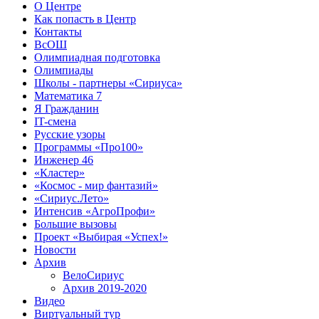
О Центре
Как попасть в Центр
Контакты
ВсОШ
Олимпиадная подготовка
Олимпиады
Школы - партнеры «Сириуса»
Математика 7
Я Гражданин
IT-смена
Русские узоры
Программы «Про100»
Инженер 46
«Кластер»
«Космос - мир фантазий»
«Сириус.Лето»
Интенсив «АгроПрофи»‎
Большие вызовы
Проект «Выбирая «Успех!»
Новости
Архив
ВелоСириус
Архив 2019-2020
Видео
Виртуальный тур