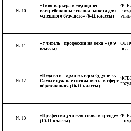
«
Твоя карьера в медицине:
ФГБО
№ 10
востребованные специальности для
госу
успешного будущего» (8-11 классы)
унив
«Учитель - профессия на века!» (8-9
ОБПО
№ 11
классы)
педа
«Педагоги – архитекторы будущего:
ФГБО
№ 12
Самые нужные специалисты в сфере
госу
образования» (10-11 классы)
«Профессия учителя снова в тренде»
ФГБО
№ 13
(10-11 классы)
госу