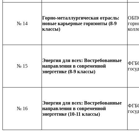
Горно-металлургическая отрасль:
ОБПО
№ 14
новые карьерные горизонты (8-9
горн
классы)
колл
Энергия для всех: Востребованные
ФГБО
№ 15
направления в современной
госу
энергетике (8-9 классы)
Энергия для всех: Востребованные
ФГБО
№ 16
направления в современной
госу
энергетике (10-11 классы)