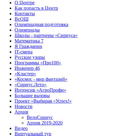
О Центре
Как попасть в Центр
Контакты
ВсОШ
Олимпиадная подготовка
Олимпиады
Школы - партнеры «Сириуса»
Математика 7
Я Гражданин
IT-смена
Русские узоры
Программы «Про100»
Инженер 46
«Кластер»
«Космос - мир фантазий»
«Сириус.Лето»
Интенсив «АгроПрофи»‎
Большие вызовы
Проект «Выбирая «Успех!»
Новости
Архив
ВелоСириус
Архив 2019-2020
Видео
Виртуальный тур