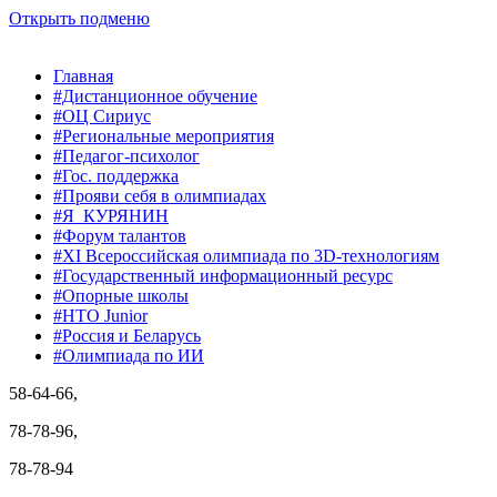
Открыть подменю
Главная
#Дистанционное обучение
#ОЦ Сириус
#Региональные мероприятия
#Педагог-психолог
#Гос. поддержка
#Прояви себя в олимпиадах
#Я_КУРЯНИН
#Форум талантов
#XI Всероссийская олимпиада по 3D-технологиям
#Государственный информационный ресурс
#Опорные школы
#НТО Junior
#Россия и Беларусь
#Олимпиада по ИИ
58-64-66,
78-78-96,
78-78-94