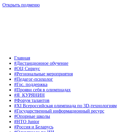
Открыть подменю
Главная
#Дистанционное обучение
#ОЦ Сириус
#Региональные мероприятия
#Педагог-психолог
#Гос. поддержка
#Прояви себя в олимпиадах
#Я_КУРЯНИН
#Форум талантов
#XI Всероссийская олимпиада по 3D-технологиям
#Государственный информационный ресурс
#Опорные школы
#НТО Junior
#Россия и Беларусь