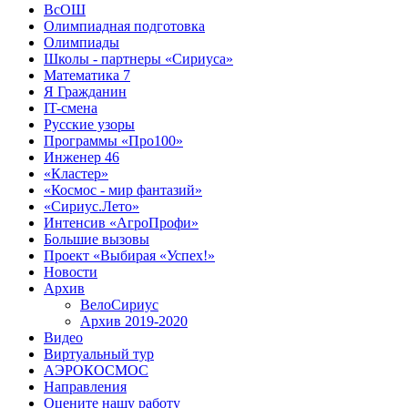
ВсОШ
Олимпиадная подготовка
Олимпиады
Школы - партнеры «Сириуса»
Математика 7
Я Гражданин
IT-смена
Русские узоры
Программы «Про100»
Инженер 46
«Кластер»
«Космос - мир фантазий»
«Сириус.Лето»
Интенсив «АгроПрофи»‎
Большие вызовы
Проект «Выбирая «Успех!»
Новости
Архив
ВелоСириус
Архив 2019-2020
Видео
Виртуальный тур
АЭРОКОСМОС
Направления
Оцените нашу работу