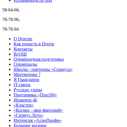
#Олимпиада по ИИ
58-64-66,
78-78-96,
78-78-94
О Центре
Как попасть в Центр
Контакты
ВсОШ
Олимпиадная подготовка
Олимпиады
Школы - партнеры «Сириуса»
Математика 7
Я Гражданин
IT-смена
Русские узоры
Программы «Про100»
Инженер 46
«Кластер»
«Космос - мир фантазий»
«Сириус.Лето»
Интенсив «АгроПрофи»‎
Большие вызовы