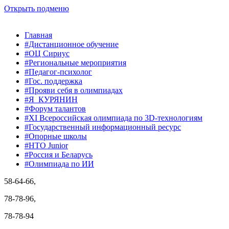
Открыть подменю
Главная
#Дистанционное обучение
#ОЦ Сириус
#Региональные мероприятия
#Педагог-психолог
#Гос. поддержка
#Прояви себя в олимпиадах
#Я_КУРЯНИН
#Форум талантов
#XI Всероссийская олимпиада по 3D-технологиям
#Государственный информационный ресурс
#Опорные школы
#НТО Junior
#Россия и Беларусь
#Олимпиада по ИИ
58-64-66,
78-78-96,
78-78-94