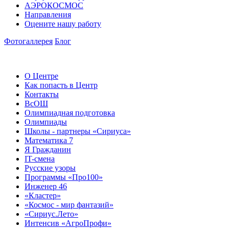
АЭРОКОСМОС
Направления
Оцените нашу работу
Фотогаллерея
Блог
О Центре
Как попасть в Центр
Контакты
ВсОШ
Олимпиадная подготовка
Олимпиады
Школы - партнеры «Сириуса»
Математика 7
Я Гражданин
IT-смена
Русские узоры
Программы «Про100»
Инженер 46
«Кластер»
«Космос - мир фантазий»
«Сириус.Лето»
Интенсив «АгроПрофи»‎