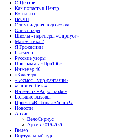
О Центре
Как попасть в Центр
Контакты
ВсОШ
Олимпиадная подготовка
Олимпиады
Школы - партнеры «Сириуса»
Математика 7
Я Гражданин
IT-смена
Русские узоры
Программы «Про100»
Инженер 46
«Кластер»
«Космос - мир фантазий»
«Сириус.Лето»
Интенсив «АгроПрофи»‎
Большие вызовы
Проект «Выбирая «Успех!»
Новости
Архив
ВелоСириус
Архив 2019-2020
Видео
Виртуальный тур