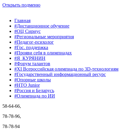
Открыть подменю
Главная
#Дистанционное обучение
#ОЦ Сириус
#Региональные мероприятия
#Педагог-психолог
#Гос. поддержка
#Прояви себя в олимпиадах
#Я_КУРЯНИН
#Форум талантов
#XI Всероссийская олимпиада по 3D-технологиям
#Государственный информационный ресурс
#Опорные школы
#НТО Junior
#Россия и Беларусь
#Олимпиада по ИИ
58-64-66,
78-78-96,
78-78-94