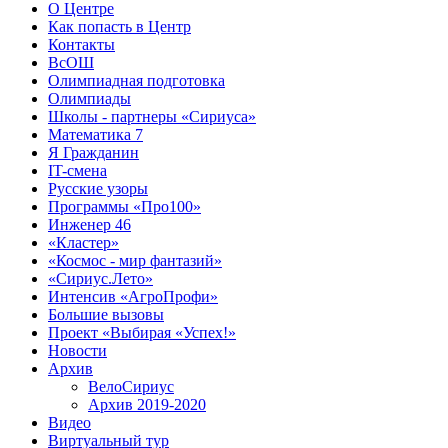
О Центре
Как попасть в Центр
Контакты
ВсОШ
Олимпиадная подготовка
Олимпиады
Школы - партнеры «Сириуса»
Математика 7
Я Гражданин
IT-смена
Русские узоры
Программы «Про100»
Инженер 46
«Кластер»
«Космос - мир фантазий»
«Сириус.Лето»
Интенсив «АгроПрофи»‎
Большие вызовы
Проект «Выбирая «Успех!»
Новости
Архив
ВелоСириус
Архив 2019-2020
Видео
Виртуальный тур