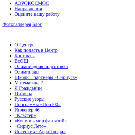
АЭРОКОСМОС
Направления
Оцените нашу работу
Фотогаллерея
Блог
О Центре
Как попасть в Центр
Контакты
ВсОШ
Олимпиадная подготовка
Олимпиады
Школы - партнеры «Сириуса»
Математика 7
Я Гражданин
IT-смена
Русские узоры
Программы «Про100»
Инженер 46
«Кластер»
«Космос - мир фантазий»
«Сириус.Лето»
Интенсив «АгроПрофи»‎